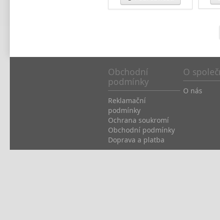
Obchodní
O společ
podmínky
O nás
Reklamační
podmínky
Ochrana soukromí
Obchodní podmínky
Doprava a platba