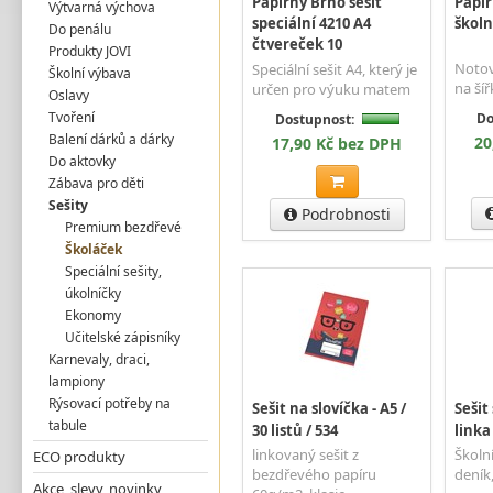
Papírny Brno sešit
Papír
Výtvarná výchova
speciální 4210 A4
školn
Do penálu
čtvereček 10
Produkty JOVI
Notov
Speciální sešit A4, který je
Školní výbava
na šíř
určen pro výuku matem
Oslavy
Tvoření
Do
Dostupnost:
Balení dárků a dárky
20
17,90 Kč bez DPH
Do aktovky
Zábava pro děti
Sešity
Podrobnosti
Premium bezdřevé
Školáček
Speciální sešity,
úkolníčky
Ekonomy
Učitelské zápisníky
Karnevaly, draci,
lampiony
Rýsovací potřeby na
Sešit na slovíčka - A5 /
Sešit
tabule
30 listů / 534
linka
linkovaný sešit z
Školní
ECO produkty
bezdřevého papíru
deník,
Akce, slevy, novinky