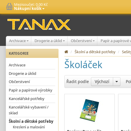
Mezisoučet:
0,00 Kč
Nákupní košík
Archivace
Drogerie a úklid
Občerstvení
Papír a papírové
/
Školní a dětské potřeby
/
Seši
KATEGORIE
Školáček
Archivace
Drogerie a úklid
Řadit podle
Výchozí
Po
Občerstvení
Papír a papírové výrobky
Kancelářské potřeby
Kancelářské vybavení /
sklad
Školní a dětské potřeby
Kreslení a malování