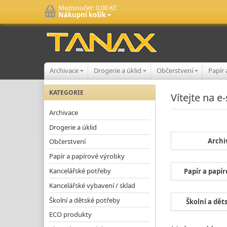
Mezisoučet:
0,00 Kč
Nákupní košík
Archivace
Drogerie a úklid
Občerstvení
Papír
KATEGORIE
Vítejte na 
Archivace
Drogerie a úklid
Archi
Občerstvení
Papír a papírové výrobky
Kancelářské potřeby
Papír a papí
Kancelářské vybavení / sklad
Školní a dětské potřeby
Školní a dět
ECO produkty