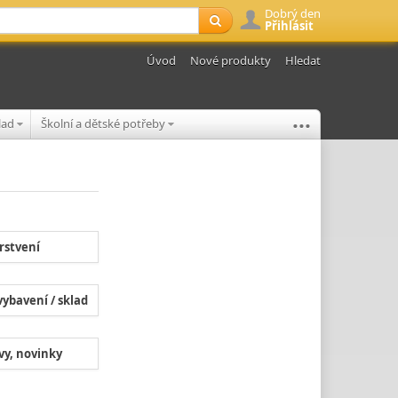
Dobrý den
Přihlásit
Úvod
Nové produkty
Hledat
...
klad
Školní a dětské potřeby
rstvení
ybavení / sklad
vy, novinky