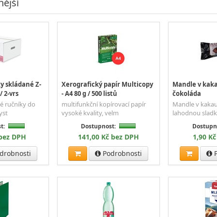
ější
y skládané Z-
Xerografický papír Multicopy
Mandle v kaka
 2-vrs
- A4 80 g / 500 listů
čokoláda
é ručníky do
multifunkční kopírovací papír
Mandle v kakau
yst
vysoké kvality, velm
lahodnou slad
t:
Dostupnost:
Dostupn
 bez DPH
141,00 Kč bez DPH
1,90 K
drobnosti
Podrobnosti
P