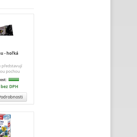
u - hořká
 představují
kou pochou
ost:
č bez DPH
odrobnosti