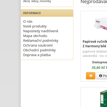
Nejprodávan
Akce, slevy, novinky
INFORMACE
O nás
Nové produkty
Naposledy navštívené
Mapa obchodu
Reklamační podmínky
Papírové ručník
Ochrana soukromí
Z Harmony bílé /
Obchodní podmínky
papírové skládan
Doprava a platba
zásobníků - tzv. s
Dostupnos
35,60 Kč
Po