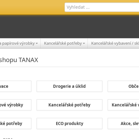
 a papírové výrobky
Kancelářské potřeby
Kancelářské vybavení / s
e-shopu TANAX
vace
Drogerie a úklid
Obče
rové výrobky
Kancelářské potřeby
Kancelářské v
ské potřeby
ECO produkty
Akce, sle