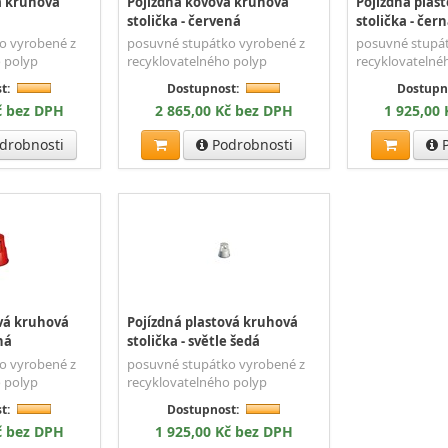
á kruhová
Pojízdná kovová kruhová
Pojízdná plas
stolička - červená
stolička - čer
o vyrobené z
posuvné stupátko vyrobené z
posuvné stupá
 polyp
recyklovatelného polyp
recyklovatelné
t:
Dostupnost:
Dostupn
č bez DPH
2 865,00 Kč bez DPH
1 925,00
drobnosti
Podrobnosti
P
ová kruhová
Pojízdná plastová kruhová
ná
stolička - světle šedá
o vyrobené z
posuvné stupátko vyrobené z
 polyp
recyklovatelného polyp
t:
Dostupnost:
č bez DPH
1 925,00 Kč bez DPH