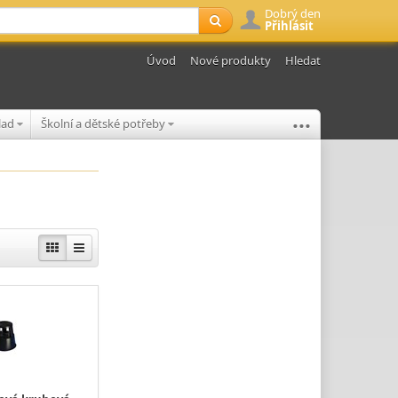
Dobrý den
Přihlásit
Úvod
Nové produkty
Hledat
...
klad
Školní a dětské potřeby