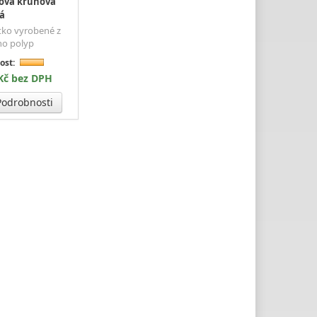
tová kruhová
ná
tko vyrobené z
ho polyp
ost:
 Kč bez DPH
odrobnosti