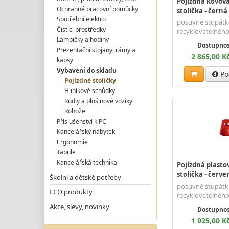
Pojízdná kovov
Ochranné pracovní pomůcky
stolička - černá
Spotřební elektro
posuvné stupátk
Čistící prostředky
recyklovatelného
Lampičky a hodiny
Dostupnos
Prezentační stojany, rámy a
2 865,00 K
kapsy
Vybavení do skladu
Po
Pojízdné stoličky
Hliníkové schůdky
Rudly a plošinové vozíky
Rohože
Příslušenství k PC
Kancelářský nábytek
Ergonomie
Tabule
Kancelářská technika
Pojízdná plast
stolička - červe
Školní a dětské potřeby
posuvné stupátk
ECO produkty
recyklovatelného
Akce, slevy, novinky
Dostupnos
1 925,00 K