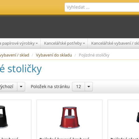
 a papírové výrobky
Kancelářské potřeby
Kancelářské vybavení / s
vybavení / sklad
/
Vybavení do skladu
/
Pojízdné stoličky
é stoličky
Výchozí
Položek na stránku
12