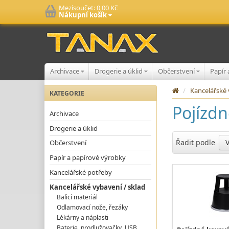
Mezisoučet:
0,00 Kč
Nákupní košík
Archivace
Drogerie a úklid
Občerstvení
Papír
/
Kancelářské 
KATEGORIE
Pojízdn
Archivace
Drogerie a úklid
Řadit podle
Občerstvení
Papír a papírové výrobky
Kancelářské potřeby
Kancelářské vybavení / sklad
Balicí materiál
Odlamovací nože, řezáky
Lékárny a náplasti
Baterie, prodlužovačky, USB