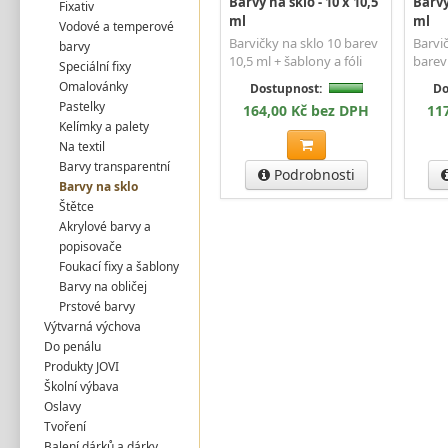
Barvy na sklo - 10 x 10,5
Barvy
Fixativ
ml
ml
Vodové a temperové
Barvičky na sklo 10 barev
Barvi
barvy
10,5 ml + šablony a fóli
barev 
Speciální fixy
Omalovánky
Dostupnost:
Do
Pastelky
164,00 Kč bez DPH
11
Kelímky a palety
Na textil
Barvy transparentní
Podrobnosti
Barvy na sklo
Štětce
Akrylové barvy a
popisovače
Foukací fixy a šablony
Barvy na obličej
Prstové barvy
Výtvarná výchova
Do penálu
Produkty JOVI
Školní výbava
Oslavy
Tvoření
Balení dárků a dárky