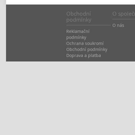
Obchodní
O společ
podmínky
O nás
Reklamační
podmínky
Ochrana soukromí
Obchodní podmínky
Doprava a platba