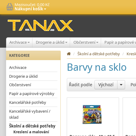
Mezisoučet:
0,00 Kč
Nákupní košík
Archivace
Drogerie a úklid
Občerstvení
Papír a papírové
/
Školní a dětské potřeby
/
Kres
KATEGORIE
Barvy na sklo
Archivace
Drogerie a úklid
Řadit podle
Výchozí
Po
Občerstvení
Papír a papírové výrobky
Kancelářské potřeby
Kancelářské vybavení /
sklad
Školní a dětské potřeby
Kreslení a malování