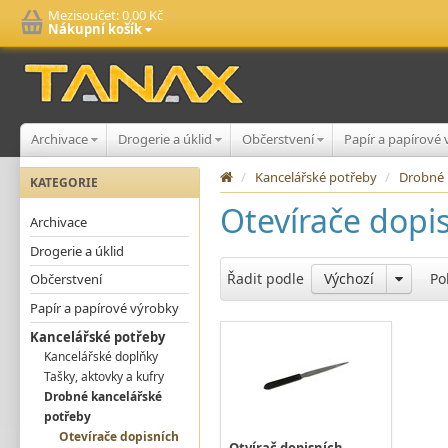
Mezisoučet:
0,00 Kč
Nákupní košík
Archivace
Drogerie a úklid
Občerstvení
Papír a papírové
/
Kancelářské potřeby
/
Drobné 
KATEGORIE
Otevírače dopi
Archivace
Drogerie a úklid
Řadit podle
Výchozí
Po
Občerstvení
Papír a papírové výrobky
Kancelářské potřeby
Kancelářské doplňky
Tašky, aktovky a kufry
Drobné kancelářské
potřeby
Otevírače dopisních