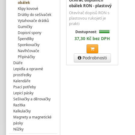
Otvírač dopisních
obálek
obálek RON - plastový
Klipy kovové
Otevírač dopisů RON s
Drátky do sešívaček
plastovou rukojetí je
Vytahovače drátků
prakti
Gumičky
Dostupnost:
Dopisní spony
37,30 Kč bez DPH
Špendlíky
Sponkovačky
Navlhčovače
Připínáčky
Podrobnosti
Diáře
Lepidla a opravné
prostředky
Kalendáře
Psací potřeby
Lepicí pásky
Sešívačky a děrovačky
Razítka
Kalkulačky
Magnety a magnetické
pásky
Nůžky