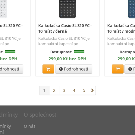
 SL 310 YC -
Kalkulačka Casio SL 310 YC -
Kalkulačka Cas
10 míst / černá
10 míst / mod
SL 310 YC je
Kalkulačka Casio SL 310 YC je
Kalkulačka Casi
ní po
kompaktní kapesní po
kompaktní kap
t:
Dostupnost:
Dostupn
 bez DPH
299,00 Kč bez DPH
299,00 
drobnosti
Podrobnosti
P
1
2
3
4
5
dmínky
O společnosti
mínky
O nás
mí