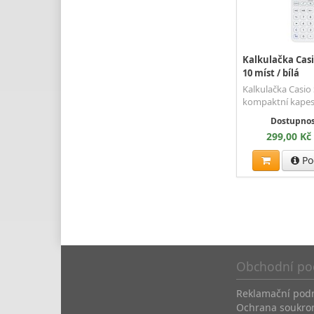
Kalkulačka Casio
10 míst / bílá
Kalkulačka Casio 
kompaktní kapes
Dostupnos
299,00 Kč
Po
Obchodní po
Reklamační pod
Ochrana soukro