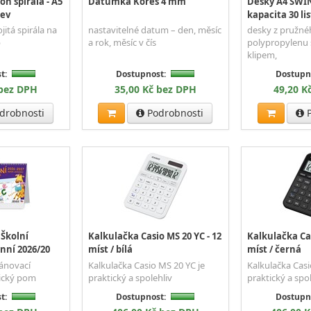
on spirála - A5
Datumka Kores 4 mm
Desky A4 SWIN
rev
kapacita 30 li
itá spirála na
nastavitelné datum – den, měsíc
desky z pružné
p
a rok, měsíc v čís
polypropylenu 
klipem,
t:
Dostupnost:
Dostupn
 bez DPH
35,00 Kč bez DPH
49,20 K
drobnosti
Podrobnosti
P
 Školní
Kalkulačka Casio MS 20 YC - 12
Kalkulačka Cas
enní 2026/20
míst / bílá
míst / černá
lánovací
Kalkulačka Casio MS 20 YC je
Kalkulačka Casi
tický pom
praktický a spolehliv
praktický a spo
t:
Dostupnost:
Dostupn