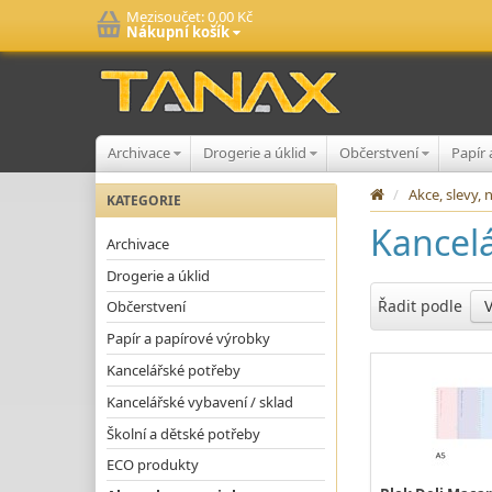
Mezisoučet:
0,00 Kč
Nákupní košík
Archivace
Drogerie a úklid
Občerstvení
Papír
/
Akce, slevy,
KATEGORIE
Kancel
Archivace
Drogerie a úklid
Řadit podle
Občerstvení
Papír a papírové výrobky
Kancelářské potřeby
Kancelářské vybavení / sklad
Školní a dětské potřeby
ECO produkty