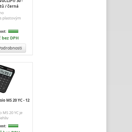
GCLIP® 30 -
stů / černá
ho
s plastovým
ost:
č bez DPH
odrobnosti
io MS 20 YC - 12
o MS 20 YC je
lehliv
ost: