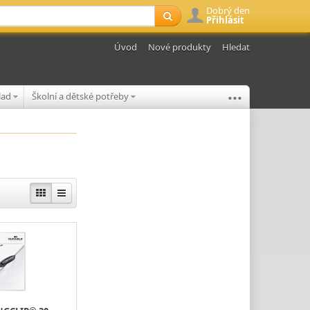
Dobrý den
Přihlásit
Úvod
Nové produkty
Hledat
...
klad
Školní a dětské potřeby