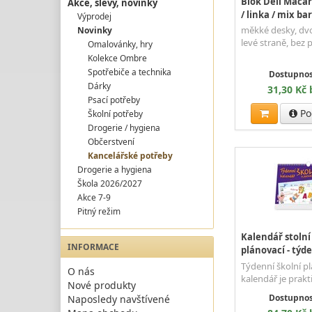
Blok Deli Macar
Akce, slevy, novinky
/ linka / mix ba
Výprodej
měkké desky, dvoj
Novinky
levé straně, bez 
Omalovánky, hry
Kolekce Ombre
Spotřebiče a technika
Dostupnos
Dárky
31,30 Kč
Psací potřeby
Po
Školní potřeby
Drogerie / hygiena
Občerstvení
Kancelářské potřeby
Drogerie a hygiena
Škola 2026/2027
Akce 7-9
Pitný režim
Kalendář stolní
INFORMACE
plánovací - týd
Týdenní školní p
O nás
kalendář je prak
Nové produkty
Dostupnos
Naposledy navštívené