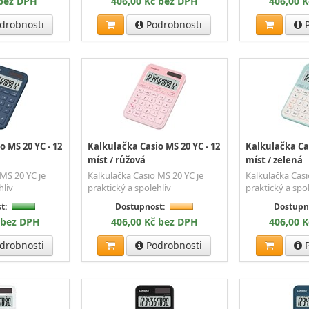
 bez DPH
406,00 Kč bez DPH
406,00 
drobnosti
Podrobnosti
P
o MS 20 YC - 12
Kalkulačka Casio MS 20 YC - 12
Kalkulačka Cas
míst / růžová
míst / zelená
MS 20 YC je
Kalkulačka Casio MS 20 YC je
Kalkulačka Casi
hliv
praktický a spolehliv
praktický a spo
t:
Dostupnost:
Dostupn
 bez DPH
406,00 Kč bez DPH
406,00 
drobnosti
Podrobnosti
P