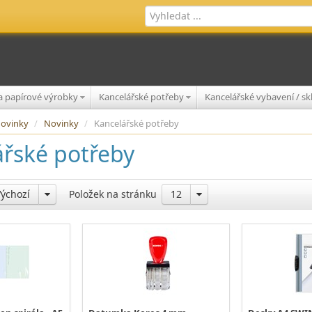
 a papírové výrobky
Kancelářské potřeby
Kancelářské vybavení / s
 novinky
/
Novinky
/
Kancelářské potřeby
ářské potřeby
Výchozí
Položek na stránku
12