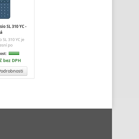
io SL 310 YC -
rá
o SL 310 YC je
esní po
ost:
Kč bez DPH
odrobnosti