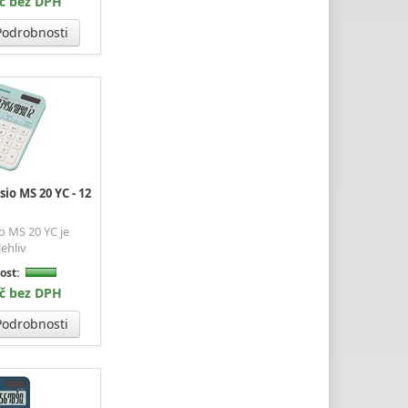
Kč bez DPH
odrobnosti
io MS 20 YC - 12
o MS 20 YC je
lehliv
ost:
Kč bez DPH
odrobnosti