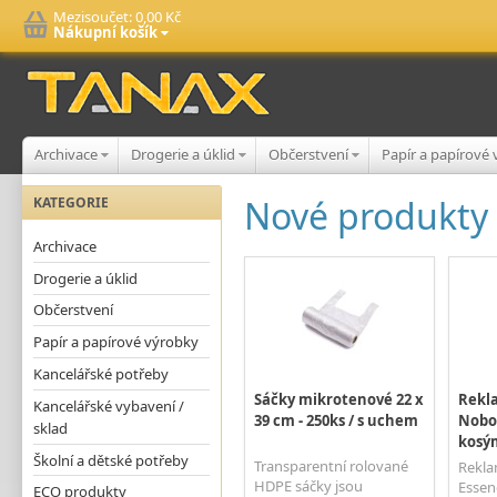
Mezisoučet:
0,00 Kč
Nákupní košík
Archivace
Drogerie a úklid
Občerstvení
Papír a papírové
Nové produkty
KATEGORIE
Archivace
Drogerie a úklid
Občerstvení
Papír a papírové výrobky
Kancelářské potřeby
Sáčky mikrotenové 22 x
Rekla
Kancelářské vybavení /
39 cm - 250ks / s uchem
Nobo 
sklad
kosým
Školní a dětské potřeby
Transparentní rolované
Rekla
HDPE sáčky jsou
Essen
ECO produkty