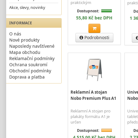
praktickým
prakt
Akce, slevy, novinky
Dostupnost:
Do
55,80 Kč bez DPH
1 3
INFORMACE
O nás
Podrobnosti
Nové produkty
Naposledy navštívené
Mapa obchodu
Reklamační podmínky
Ochrana soukromí
Obchodní podmínky
Doprava a platba
Reklamní A stojan
Unive
Nobo Premium Plus A1
Nobo 
Reklamní A stojan pro
Unive
plakáty formátu A1 je
table
určen
předs
Dostupnost:
Do
4 515,00 Kč bez DPH
2 7