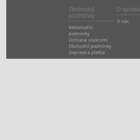
Obchodní
O společ
podmínky
O nás
Reklamační
podmínky
Ochrana soukromí
Obchodní podmínky
Doprava a platba