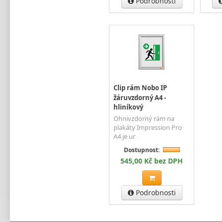
Podrobnosti
Clip rám Nobo IP
žáruvzdorný A4 -
hliníkový
Ohnivzdorný rám na
plakáty Impression Pro
A4 je ur
Dostupnost:
545,00 Kč bez DPH
Podrobnosti