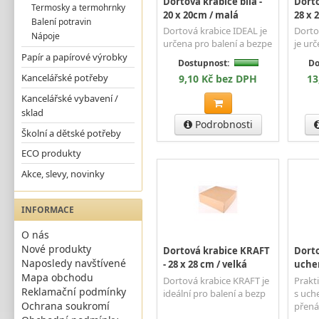
Dortová krabice bílá -
Dorto
Termosky a termohrnky
20 x 20cm / malá
28 x 
Balení potravin
Dortová krabice IDEAL je
Dorto
Nápoje
určena pro balení a bezpe
je urč
Papír a papírové výrobky
Dostupnost:
Do
Kancelářské potřeby
9,10 Kč bez DPH
13
Kancelářské vybavení /
sklad
Podrobnosti
Školní a dětské potřeby
ECO produkty
Akce, slevy, novinky
INFORMACE
O nás
Nové produkty
Dortová krabice KRAFT
Dorto
Naposledy navštívené
- 28 x 28 cm / velká
uchem
Mapa obchodu
Dortová krabice KRAFT je
Prakt
Reklamační podmínky
ideální pro balení a bezp
s uch
Ochrana soukromí
přená