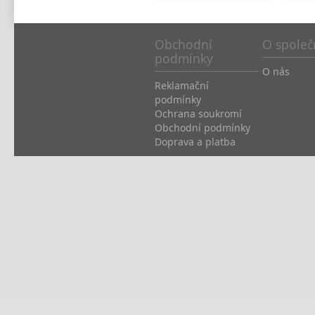
Obchodní
O společ
podmínky
O nás
Reklamační
podmínky
Ochrana soukromí
Obchodní podmínky
Doprava a platba