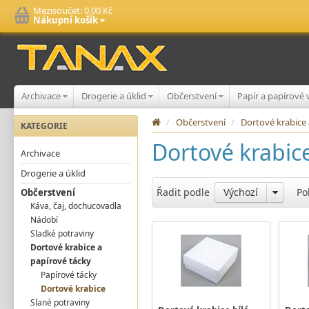
Mezisoučet:
0,00 Kč
Nákupní košík
Archivace
Drogerie a úklid
Občerstvení
Papír a papírové
/
Občerstvení
/
Dortové krabice
KATEGORIE
Dortové krabic
Archivace
Drogerie a úklid
Řadit podle
Výchozí
Po
Občerstvení
Káva, čaj, dochucovadla
Nádobí
Sladké potraviny
Dortové krabice a
papírové tácky
Papírové tácky
Dortové krabice
Slané potraviny