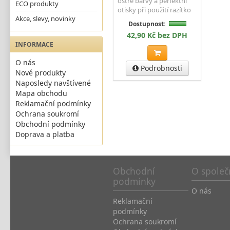
ostré barvy a perfektní
ECO produkty
otisky při použití razítko
Akce, slevy, novinky
Dostupnost:
42,90 Kč bez DPH
INFORMACE
O nás
Podrobnosti
Nové produkty
Naposledy navštívené
Mapa obchodu
Reklamační podmínky
Ochrana soukromí
Obchodní podmínky
Doprava a platba
Obchodní
O společ
podmínky
O nás
Reklamační
podmínky
Ochrana soukromí