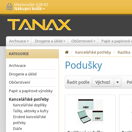
Mezisoučet:
0,00 Kč
Nákupní košík
Archivace
Drogerie a úklid
Občerstvení
Papír a papírové
/
Kancelářské potřeby
/
Razítka
KATEGORIE
Podušky
Archivace
Drogerie a úklid
Řadit podle
Výchozí
Po
Občerstvení
Papír a papírové výrobky
Kancelářské potřeby
Kancelářské doplňky
Tašky, aktovky a kufry
Drobné kancelářské
potřeby
Diáře