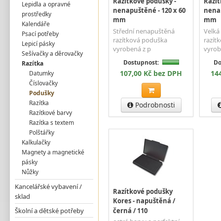
Razítkové podušky -
Razít
Lepidla a opravné
nenapuštěné - 120 x 60
nenap
prostředky
mm
mm
Kalendáře
Střední nenapuštěná
Velká
Psací potřeby
razítková poduška
razít
Lepicí pásky
vyrobená z p
vyrob
Sešívačky a děrovačky
Dostupnost:
Do
Razítka
107,00 Kč bez DPH
14
Datumky
Číslovačky
Podušky
Razítka
Podrobnosti
Razítkové barvy
Razítka s textem
Polštářky
Kalkulačky
Magnety a magnetické
pásky
Nůžky
Kancelářské vybavení /
Razítkové podušky
sklad
Kores - napuštěná /
Školní a dětské potřeby
černá / 110