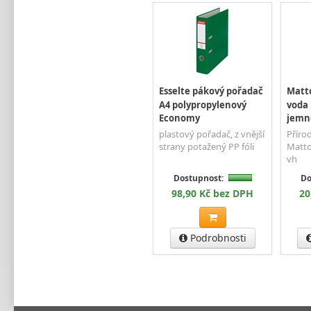
Esselte pákový pořadač
Matt
A4 polypropylenový
voda 
Economy
jemně
plastový pořadač, z vnější
Příro
strany potažený PP fóli
Matto
vh
Dostupnost:
Do
98,90 Kč bez DPH
20
Podrobnosti