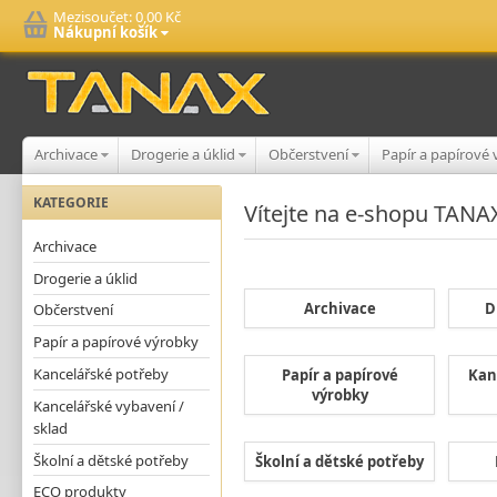
Mezisoučet:
0,00 Kč
Nákupní košík
Archivace
Drogerie a úklid
Občerstvení
Papír a papírové
KATEGORIE
Vítejte na e-shopu TANA
Archivace
Drogerie a úklid
Archivace
D
Občerstvení
Papír a papírové výrobky
Kancelářské potřeby
Papír a papírové
Kan
výrobky
Kancelářské vybavení /
sklad
Školní a dětské potřeby
Školní a dětské potřeby
ECO produkty