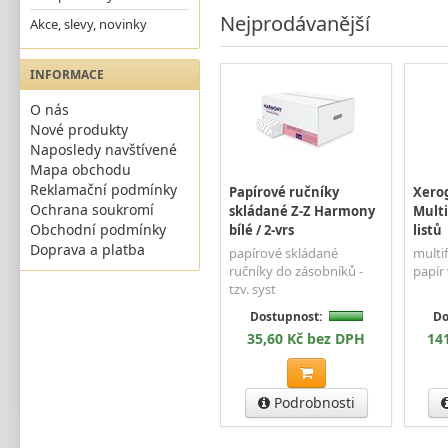
Nejprodávanější
Akce, slevy, novinky
INFORMACE
O nás
Nové produkty
Naposledy navštívené
Mapa obchodu
Reklamační podmínky
Papírové ručníky
Xerog
Ochrana soukromí
skládané Z-Z Harmony
Multi
Obchodní podmínky
bílé / 2-vrs
listů
Doprava a platba
papírové skládané
multi
ručníky do zásobníků -
papír 
tzv. syst
Dostupnost:
Do
35,60 Kč bez DPH
14
Podrobnosti