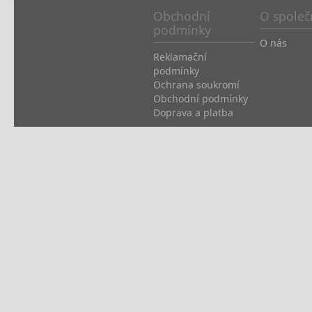
Obchodní
O společ
podmínky
O nás
Reklamační
podmínky
Ochrana soukromí
Obchodní podmínky
Doprava a platba