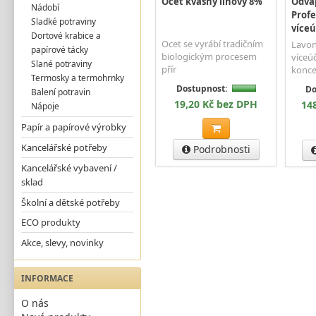
Ocet kvasný lihový 8%
Odvá
Nádobí
Profe
Sladké potraviny
víceú
Dortové krabice a
Ocet se vyrábí tradičním
Lavo
papírové tácky
biologickým procesem
víceúč
Slané potraviny
přír
konce
Termosky a termohrnky
Dostupnost:
Do
Balení potravin
19,20 Kč bez DPH
14
Nápoje
Papír a papírové výrobky
Kancelářské potřeby
Podrobnosti
Kancelářské vybavení /
sklad
Školní a dětské potřeby
ECO produkty
Akce, slevy, novinky
INFORMACE
O nás