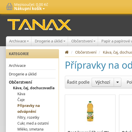
Mezisoučet:
0,00 Kč
Nákupní košík
Archivace
Drogerie a úklid
Občerstvení
Papír a papírové
/
Občerstvení
/
Káva, čaj, doch
KATEGORIE
Přípravky na o
Archivace
Drogerie a úklid
Řadit podle
Výchozí
Po
Občerstvení
Káva, čaj, dochucovadla
Káva
Čaje
Přípravky na
odvápnění
Filtry, rozetky
Cukr, med a ostatní
Mléko, smetana