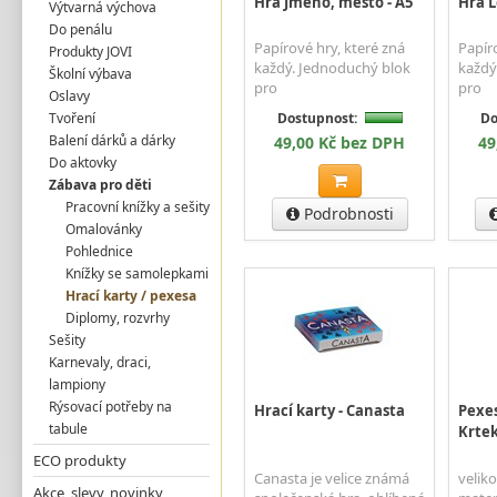
Hra Jméno, město - A5
Hra L
Výtvarná výchova
Do penálu
Papírové hry, které zná
Papír
Produkty JOVI
každý. Jednoduchý blok
každý
Školní výbava
pro
pro
Oslavy
Tvoření
Dostupnost:
Do
Balení dárků a dárky
49,00 Kč bez DPH
49
Do aktovky
Zábava pro děti
Pracovní knížky a sešity
Podrobnosti
Omalovánky
Pohlednice
Knížky se samolepkami
Hrací karty / pexesa
Diplomy, rozvrhy
Sešity
Karnevaly, draci,
lampiony
Rýsovací potřeby na
Hrací karty - Canasta
Pexes
tabule
Krte
ECO produkty
Canasta je velice známá
veliko
Akce, slevy, novinky