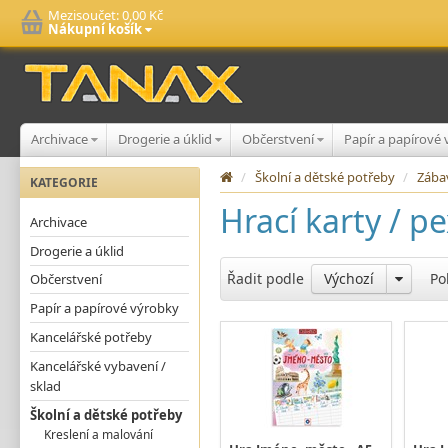
Mezisoučet:
0,00 Kč
Nákupní košík
Archivace
Drogerie a úklid
Občerstvení
Papír a papírové
/
Školní a dětské potřeby
/
Zába
KATEGORIE
Hrací karty / p
Archivace
Drogerie a úklid
Řadit podle
Výchozí
Po
Občerstvení
Papír a papírové výrobky
Kancelářské potřeby
Kancelářské vybavení /
sklad
Školní a dětské potřeby
Kreslení a malování