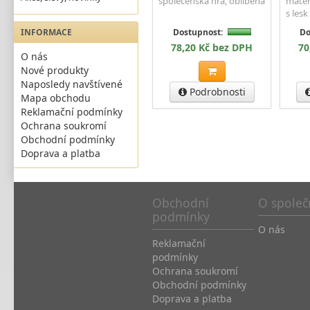
společenská hra, oblíbená
mater
s lesk
Dostupnost:
Do
INFORMACE
78,20 Kč bez DPH
70
O nás
Nové produkty
Naposledy navštívené
Podrobnosti
Mapa obchodu
Reklamační podmínky
Ochrana soukromí
Obchodní podmínky
Doprava a platba
Obchodní
O společ
podmínky
O nás
Reklamační
podmínky
Ochrana soukromí
Obchodní podmínky
Doprava a platba