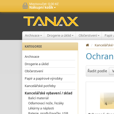
Mezisoučet:
0,00 Kč
Nákupní košík
Archivace
Drogerie a úklid
Občerstvení
Papír
/
Kancelářské 
KATEGORIE
Ochran
Archivace
Drogerie a úklid
Řadit podle
Občerstvení
Papír a papírové výrobky
Kancelářské potřeby
Kancelářské vybavení / sklad
Balicí materiál
Odlamovací nože, řezáky
Lékárny a náplasti
Baterie, prodlužovačky, USB