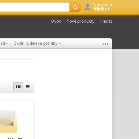
Dobrý den
Přihlásit
Úvod
Nové produkty
Hledat
...
klad
Školní a dětské potřeby