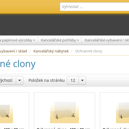
 a papírové výrobky
Kancelářské potřeby
Kancelářské vybavení / s
vybavení / sklad
/
Kancelářský nábytek
/
Ochranné clony
né clony
Výchozí
Položek na stránku
12