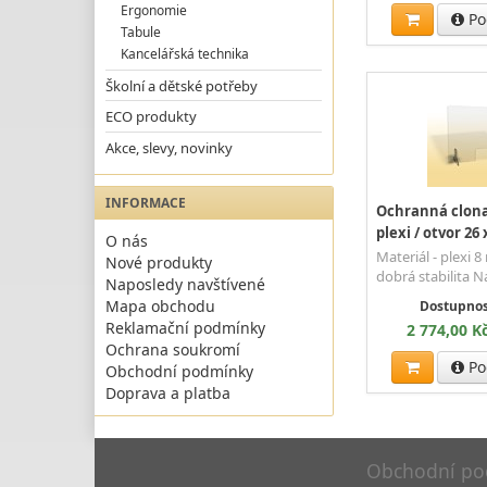
Ergonomie
Po
Tabule
Kancelářská technika
Školní a dětské potřeby
ECO produkty
Akce, slevy, novinky
INFORMACE
Ochranná clona 
plexi / otvor 26 
O nás
Materiál - plexi 
Nové produkty
dobrá stabilita 
Naposledy navštívené
Mapa obchodu
Dostupnos
Reklamační podmínky
2 774,00 K
Ochrana soukromí
Po
Obchodní podmínky
Doprava a platba
Obchodní po