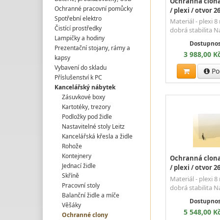
Ochranná clona 
Ochranné pracovní pomůcky
/ plexi / otvor 2
Spotřební elektro
Materiál - plexi 
Čistící prostředky
dobrá stabilita 
Lampičky a hodiny
Dostupnos
Prezentační stojany, rámy a
3 988,00 K
kapsy
Vybavení do skladu
Po
Příslušenství k PC
Kancelářský nábytek
Zásuvkové boxy
Kartotéky, trezory
Podložky pod židle
Nastavitelné stoly Leitz
Kancelářská křesla a židle
Rohože
Kontejnery
Ochranná clona 
Jednací židle
/ plexi / otvor 2
Skříně
Materiál - plexi 
Pracovní stoly
dobrá stabilita 
Balanční židle a míče
Dostupnos
Věšáky
5 548,00 K
Ochranné clony