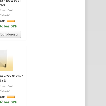
a - 150 x 90 cm
26 x
i 8 mm Velmi
 Nasazo
ost:
 Kč bez DPH
odrobnosti
 - 65 x 90 cm /
6 x 3
i 8 mm Velmi
 Nasazo
ost:
 Kč bez DPH