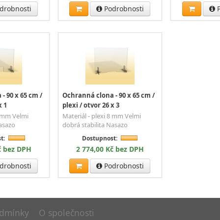
drobnosti
Podrobnosti
P
- 90 x 65 cm /
Ochranná clona - 90 x 65 cm /
x 1
plexi / otvor 26 x 3
8 mm Velmi
Materiál - plexi 8 mm Velmi
Nasazo
dobrá stabilita Nasazo
t:
Dostupnost:
č bez DPH
2 774,00 Kč bez DPH
drobnosti
Podrobnosti
dmínky
O společnosti