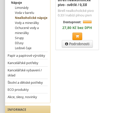
Birell nealkoholické
Nápoje
pivo - světlé / 0,33l
Limonády
Birell nealkoholické pivo
Voda v barelu
0.33 l nabízí plnou pivn
Nealkoholické nápoje
Dostupnost:
Vody a minerálky
27,80 Kč bez DPH
Ochucené vody a
minerálky
Sirupy
Džusy
Podrobnosti
Ledové čaje
Papír a papírové výrobky
Kancelářské potřeby
Kancelářské vybavení /
sklad
Školní a dětské potřeby
ECO produkty
Akce, slevy, novinky
INFORMACE