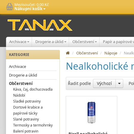
Mezisoučet:
0,00 Kč
Nákupní košík
Archivace
Drogerie a úklid
Občerstvení
Papír a papírové
/
Občerstvení
/
Nápoje
/
Nealk
KATEGORIE
Nealkoholické 
Archivace
Drogerie a úklid
Řadit podle
Výchozí
Po
Občerstvení
Káva, čaj, dochucovadla
Nádobí
Sladké potraviny
Dortové krabice a
papírové tácky
Slané potraviny
Termosky a termohrnky
Balení potravin