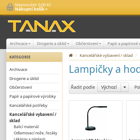
Mezisoučet:
0,00 Kč
Nákupní košík
Archivace
Drogerie a úklid
Občerstvení
Papír a papírové
/
Kancelářské vybavení / sklad
/
KATEGORIE
Lampičky a ho
Archivace
Drogerie a úklid
Řadit podle
Výchozí
Po
Občerstvení
Papír a papírové výrobky
Kancelářské potřeby
Kancelářské vybavení /
sklad
Balicí materiál
Odlamovací nože, řezáky
Lékárny a náplasti