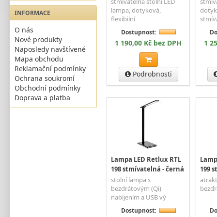
stmívatelná stolní LED
stmív
lampa, dotyková,
dotyk
INFORMACE
flexibilní
stmív
O nás
Dostupnost:
Do
Nové produkty
1 190,00 Kč bez DPH
1 2
Naposledy navštívené
Mapa obchodu
Reklamační podmínky
Podrobnosti
Ochrana soukromí
Obchodní podmínky
Doprava a platba
Lampa LED Retlux RTL
Lamp
198 stmívatelná - černá
199 s
stolní lampa s
atrakt
bezdrátovým (Qi)
bezdr
nabíjením a USB vý
Dostupnost:
Do