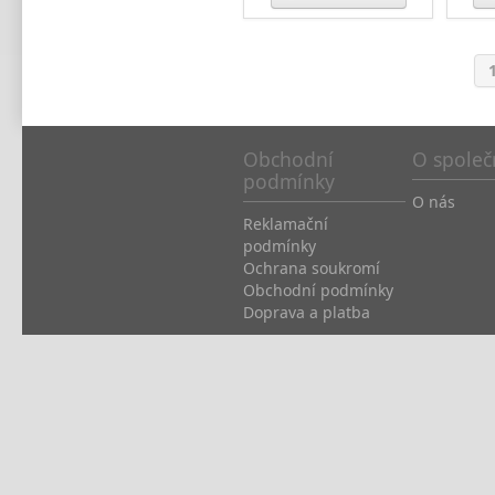
Obchodní
O společ
podmínky
O nás
Reklamační
podmínky
Ochrana soukromí
Obchodní podmínky
Doprava a platba