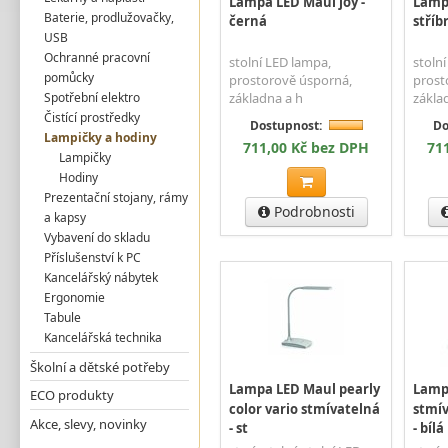
Lampa LED Maul joy -
Lampa
Baterie, prodlužovačky,
černá
stříb
USB
Ochranné pracovní
stolní LED lampa,
stoln
pomůcky
prostorově úsporná,
prost
Spotřební elektro
základna a h
zákla
Čistící prostředky
Dostupnost:
Do
Lampičky a hodiny
711,00 Kč bez DPH
71
Lampičky
Hodiny
Prezentační stojany, rámy
Podrobnosti
a kapsy
Vybavení do skladu
Příslušenství k PC
Kancelářský nábytek
Ergonomie
Tabule
Kancelářská technika
Školní a dětské potřeby
Lampa LED Maul pearly
Lamp
ECO produkty
color vario stmívatelná
stmív
Akce, slevy, novinky
- st
- bílá