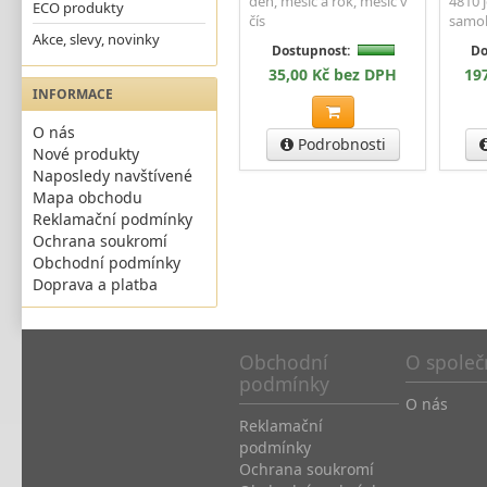
den, měsíc a rok, měsíc v
4810 
ECO produkty
čís
samo
Akce, slevy, novinky
Dostupnost:
Do
35,00 Kč bez DPH
19
INFORMACE
O nás
Podrobnosti
Nové produkty
Naposledy navštívené
Mapa obchodu
Reklamační podmínky
Ochrana soukromí
Obchodní podmínky
Doprava a platba
Obchodní
O společ
podmínky
O nás
Reklamační
podmínky
Ochrana soukromí