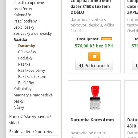
Colop datumka Mini
Colo
Lepidla a opravné
dater S160 s textem
dater
prostředky
DOŠLO
ZAPL
Kalendáře
datumové razítko s
datum
Psací potřeby
textovou deskou, výška
texto
Lepicí pásky
čísel 4
čísel 4
Sešívačky a děrovačky
Dostupnost:
Do
Razítka
576,00 Kč bez DPH
57
Datumky
Číslovačky
Podušky
Razítka
Podrobnosti
Razítkové barvy
Razítka s textem
Polštářky
Kalkulačky
Magnety a magnetické
pásky
Nůžky
Kancelářské vybavení /
Datumka Kores 4 mm
Datum
sklad
4810
Školní a dětské potřeby
nastavitelné datum –
Datum