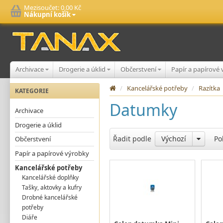
Mezisoučet:
0,00 Kč
Nákupní košík
Archivace
Drogerie a úklid
Občerstvení
Papír a papírové
/
Kancelářské potřeby
/
Razítka
KATEGORIE
Datumky
Archivace
Drogerie a úklid
Řadit podle
Výchozí
Po
Občerstvení
Papír a papírové výrobky
Kancelářské potřeby
Kancelářské doplňky
Tašky, aktovky a kufry
Drobné kancelářské
potřeby
Diáře