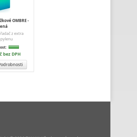
užkové OMBRE -
lená
řadač z extra
opylenu
ost:
Kč bez DPH
odrobnosti