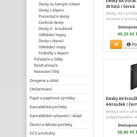
Desky A4 Duracl
Desky se šikmým rohem
30 listů / černá
Desky s klipem
desky A4 s průhl
Prezentační desky
stranou a kovový
Závěsné desky
Dostupnos
Desky 4 - kroužkové
49,20 Kč
Odkládací kapsy
Desky s tkanicí
Po
Odkládací mapy
Podložky s klipem
Pořadače a štítky
Rozdružovače
Nasouvací lišty
Drogerie a úklid
Občerstvení
Papír a papírové výrobky
Desky A4 kroužk
4-kroužek / čer
Kancelářské potřeby
deskyz extra sil
Kancelářské vybavení / sklad
polypropylenu, 
Školní a dětské potřeby
Dostupnos
56,80 Kč
ECO produkty