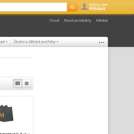
Dobrý den
Přihlásit
Úvod
Nové produkty
Hledat
...
klad
Školní a dětské potřeby