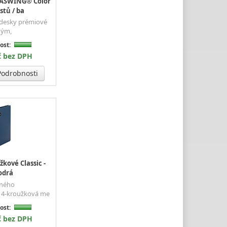
RASWING® Color
istů / ba
 desky prémiové
ným,
ost:
č bez DPH
odrobnosti
kové Classic -
odrá
lného
 4-kroužková me
ost:
č bez DPH