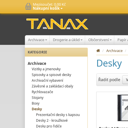
Mezisoučet:
0,00 Kč
Nákupní košík
Archivace
Drogerie a úklid
Občerstvení
Papír
/
Archivace
/
KATEGORIE
Desky
Archivace
Vizitky a jmenovky
Spisovky a spisové desky
Řadit podle
Archivační vybavení
Závěsné a zakládací obaly
Rychlovazače
Stojany
Boxy
Desky
Prezentační desky s kapsou
Desky 2 - kroužkové
Desky pro řidiče