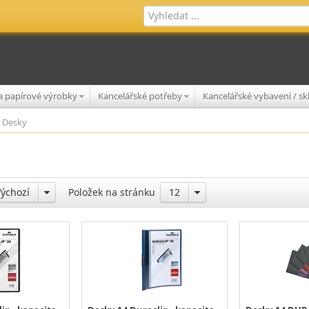
 a papírové výrobky
Kancelářské potřeby
Kancelářské vybavení / s
Desky
Výchozí
Položek na stránku
12