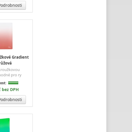
odrobnosti
žkové Gradient
 růžová
 kroužkovou
hodné pro ry
ost:
č bez DPH
odrobnosti