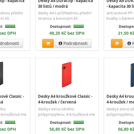
ip - kapacita
Desky A4 Duraclip - kapacita
Desky A4 DU
30 listů / modrá
- kapacita 30 l
ednou přední
desky A4 s průhlednou přední
antracitové PP
m kli
stranou a kovovým kli
kvality s barev
t:
Dostupnost:
Dostupn
 bez DPH
49,20 Kč bez DPH
21,50 K
drobnosti
Podrobnosti
P
ové Classic -
Desky A4 kroužkové Classic -
Desky A4 krouž
ná
4-kroužek / červená
4-kroužek / m
ného
deskyz extra silného
deskyz extra si
4-kroužková me
polypropylenu, 4-kroužková me
polypropylenu,
t:
Dostupnost:
Dostupn
 bez DPH
56,80 Kč bez DPH
56,80 K