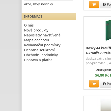
Akce, slevy, novinky
Po
INFORMACE
O nás
Nové produkty
Naposledy navštívené
Mapa obchodu
Reklamační podmínky
Desky A4 kroužk
Ochrana soukromí
4-kroužek / zel
Obchodní podmínky
deskyz extra sil
Doprava a platba
polypropylenu, 
Dostupnos
56,80 Kč
Po