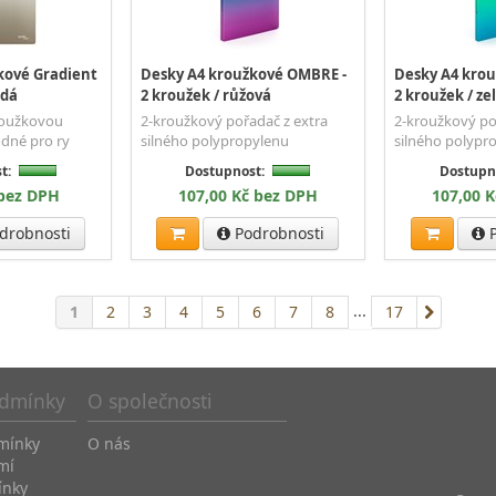
kové Gradient
Desky A4 kroužkové OMBRE -
Desky A4 kro
edá
2 kroužek / růžová
2 kroužek / ze
roužkovou
2-kroužkový pořadač z extra
2-kroužkový po
dné pro ry
silného polypropylenu
silného polypr
t:
Dostupnost:
Dostupn
 bez DPH
107,00 Kč bez DPH
107,00 
drobnosti
Podrobnosti
P
...
1
2
3
4
5
6
7
8
17
dmínky
O společnosti
mínky
O nás
mí
ínky