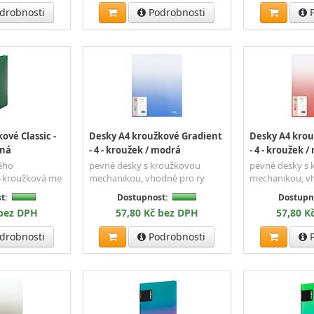
drobnosti
Podrobnosti
P
ové Classic -
Desky A4 kroužkové Gradient
Desky A4 krou
ená
- 4 - kroužek / modrá
- 4 - kroužek /
ného
pevné desky s kroužkovou
pevné desky s
4-kroužková me
mechanikou, vhodné pro ry
mechanikou, v
t:
Dostupnost:
Dostupn
 bez DPH
57,80 Kč bez DPH
57,80 K
drobnosti
Podrobnosti
P