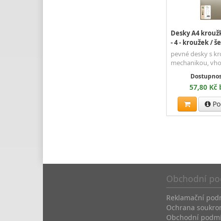
Desky A4 krouž
- 4 - kroužek / š
pevné desky s k
mechanikou, vho
Dostupnos
57,80 Kč
Po
Obchodní po
Reklamační pod
Ochrana soukro
Obchodní podm