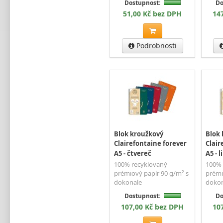
Dostupnost:
Do
51,00 Kč bez DPH
14
Podrobnosti
Blok kroužkový
Blok
Clairefontaine forever
Clair
A5 - čtvereč
A5 - l
100% recyklovaný
100% 
prémiový papír 90 g/m² s
prémi
dokonale
dokon
Dostupnost:
Do
107,00 Kč bez DPH
10