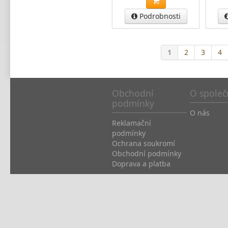
Podrobnosti
1
2
3
4
Obchodní
O společ
podmínky
O nás
Reklamační
podmínky
Ochrana soukromí
Obchodní podmínky
Doprava a platba