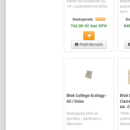
batoh na notebook EQ
batoh
14" z polyesterové příze
polye
vyro
Dostupnost:
Do
742,00 Kč bez DPH
84
Podrobnosti
Blok College Ecology -
Blok
A5 / linka
Clair
A4 - 
ekologický blok se
100% 
spirálou , perforací a
prémi
děrování
dokon