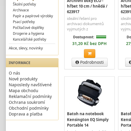
Archivní boxy ECO -
Archi
Školní potřeby
hřbet 10 cm / hnědá /
hřbet
Archivace
623917
62391
Papír a papírové výrobky
ideální řešení pro
ideáln
Psací potřeby
archivaci dokumentů
archi
Počítačové doplňky
vyjmutých z
vyjmu
Drogerie a hygiena
Dostupnost:
Do
Kancelářské potřeby
31,20 Kč bez DPH
27
Akce, slevy, novinky
Podrobnosti
INFORMACE
O nás
Nové produkty
Naposledy navštívené
Mapa obchodu
Reklamační podmínky
Ochrana soukromí
Obchodní podmínky
Doprava a platba
Batoh na notebook
Bato
Kensington EQ Simply
Kens
Portable 14
Porta