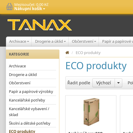
Mezisoučet:
0,00 Kč
Nákupní košík
Archivace
Drogerie a úklid
Občerstvení
Papír a papírové
/
ECO produkty
KATEGORIE
ECO produkty
Archivace
Drogerie a úklid
Řadit podle
Výchozí
Po
Občerstvení
Papír a papírové výrobky
Kancelářské potřeby
Kancelářské vybavení /
sklad
Školní a dětské potřeby
ECO produkty