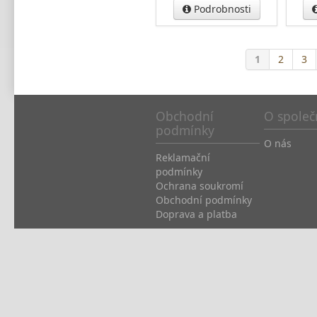
Podrobnosti
1
2
3
Obchodní
O společ
podmínky
O nás
Reklamační
podmínky
Ochrana soukromí
Obchodní podmínky
Doprava a platba