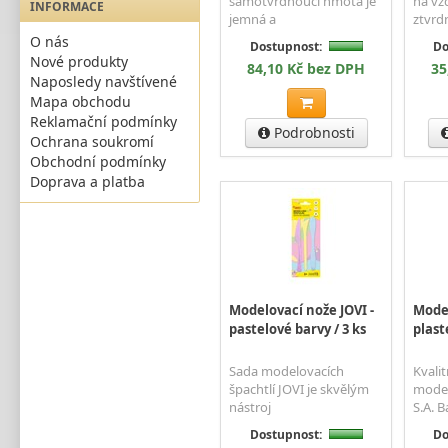
samotvrdnoucí hmota je
na vz
INFORMACE
jemná a
ztvrd
O nás
Dostupnost:
Do
Nové produkty
84,10 Kč bez DPH
35
Naposledy navštívené
Mapa obchodu
Reklamační podmínky
Podrobnosti
Ochrana soukromí
Obchodní podmínky
Doprava a platba
Modelovací nože JOVI -
Mode
pastelové barvy / 3 ks
plast
Sada modelovacích
Kvali
špachtlí JOVI je skvělým
model
nástroj
S.A. B
Dostupnost:
Do