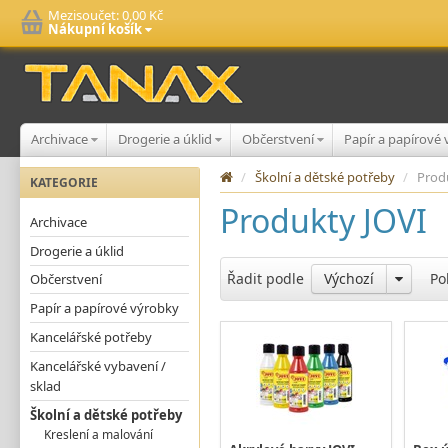
Mezisoučet:
0,00 Kč
Nákupní košík
Archivace
Drogerie a úklid
Občerstvení
Papír a papírové
/
Školní a dětské potřeby
/
Prod
KATEGORIE
Produkty JOVI
Archivace
Drogerie a úklid
Řadit podle
Výchozí
Po
Občerstvení
Papír a papírové výrobky
Kancelářské potřeby
Kancelářské vybavení /
sklad
Školní a dětské potřeby
Kreslení a malování