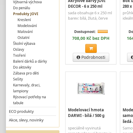
Akrylové barvy JOVI
Box úl
Výtvarná výchova
DECOR - 6 x 250 ml
280 x
Do penálu
sada obsahuje 6 x 250 ml
průhl
Produkty JOVI
barev: bílá, žlutá, červe
ideáln
Kreslení
Modelování
Malování
Dostupnost:
Do
Ostatní
708,00 Kč bez DPH
16
Školní výbava
Oslavy
Tvoření
Podrobnosti
Balení dárků a dárky
Do aktovky
Zábava pro děti
Sešity
Karnevaly, draci,
lampiony
Rýsovací potřeby na
tabule
Modelovací hmota
Mode
ECO produkty
DARWI - bílá / 500 g
samot
Akce, slevy, novinky
šedá 
speciálně vyvinutá
Samot