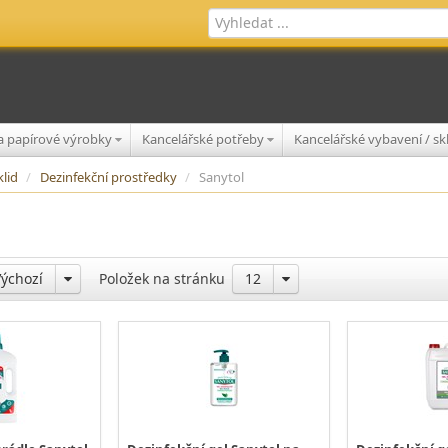
 a papírové výrobky
Kancelářské potřeby
Kancelářské vybavení / s
klid
/
Dezinfekční prostředky
/
Sanytol
Výchozí
Položek na stránku
12