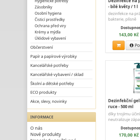
Dezinfekce na p
Hygienické potřeby
- bílé květy / 1 l
Zásobníky
Osobní hygiena
dezinfekce na prá
bakterie, plísně
Čisticí prostředky
Ochrana před viry
Dostupnos
Krémy a mýdla
143,00 Kč
Úklidové vybavení
Po
Občerstvení
Papír a papírové výrobky
Kancelářské potřeby
Kancelářské vybavení / sklad
Školní a dětské potřeby
ECO produkty
Dezinfekční gel
Akce, slevy, novinky
ruce - 500 ml
díky trojímu účink
INFORMACE
neutralizuje zápa
O nás
Dostupnos
Nové produkty
170,00 Kč