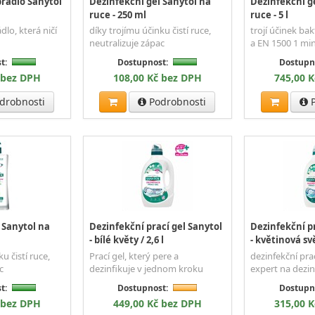
rádlo Sanytol
Dezinfekční gel Sanytol na
Dezinfekční g
ruce - 250 ml
ruce - 5 l
dlo, která ničí
díky trojímu účinku čistí ruce,
trojí účinek ba
neutralizuje zápac
a EN 1500 1 min
t:
Dostupnost:
Dostupn
 bez DPH
108,00 Kč bez DPH
745,00 
drobnosti
Podrobnosti
P
 Sanytol na
Dezinfekční prací gel Sanytol
Dezinfekční pr
- bílé květy / 2,6 l
- květinová sv
u čistí ruce,
Prací gel, který pere a
dezinfekční pra
c
dezinfikuje v jednom kroku
expert na dezin
t:
Dostupnost:
Dostupn
 bez DPH
449,00 Kč bez DPH
315,00 