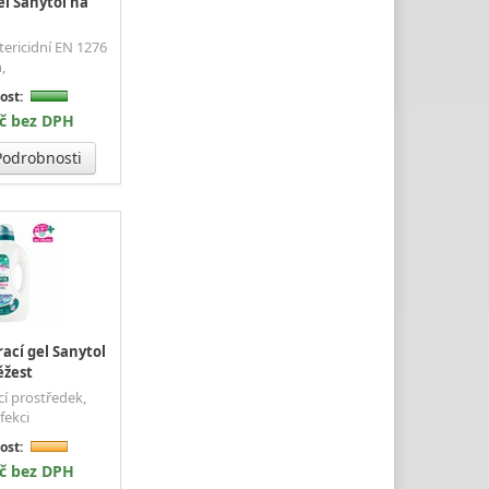
el Sanytol na
ktericidní EN 1276
,
ost:
Kč bez DPH
odrobnosti
ací gel Sanytol
ěžest
cí prostředek,
fekci
ost:
Kč bez DPH