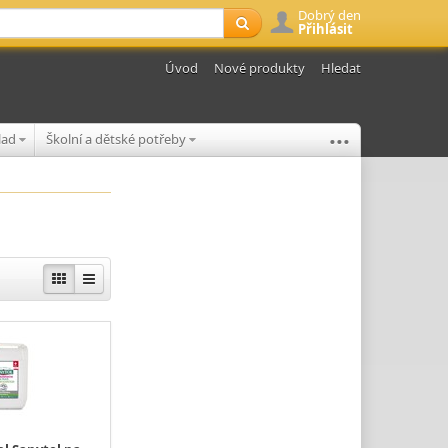
Dobrý den
Přihlásit
Úvod
Nové produkty
Hledat
...
klad
Školní a dětské potřeby