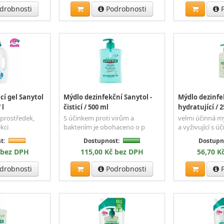
drobnosti
Podrobnosti
P
cí gel Sanytol
Mýdlo dezinfekční Sanytol -
Mýdlo dezinfek
 l
čisticí / 500 ml
hydratující / 
 prostředek,
S účinkem proti virům a
velmi účinná mý
kci
bakteriím je obohaceno o p
a vyživující s úč
t:
Dostupnost:
Dostupn
 bez DPH
115,00 Kč bez DPH
56,70 K
drobnosti
Podrobnosti
P