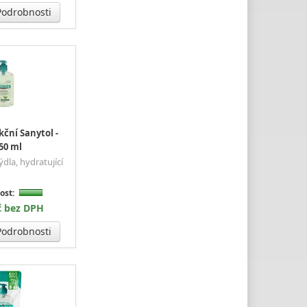
odrobnosti
ční Sanytol -
250 ml
dla, hydratující
i
ost:
č bez DPH
odrobnosti