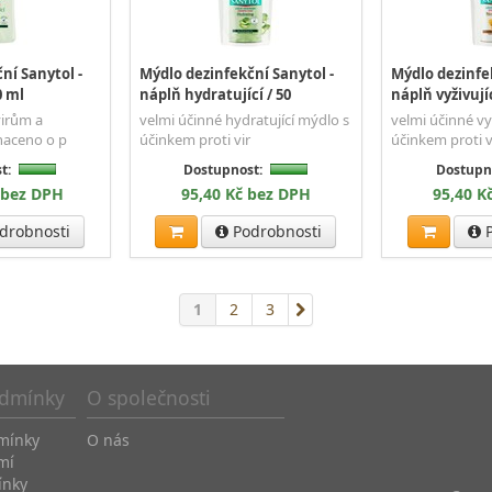
ní Sanytol -
Mýdlo dezinfekční Sanytol -
Mýdlo dezinfek
0 ml
náplň hydratující / 50
náplň vyživujíc
virům a
velmi účinné hydratující mýdlo s
velmi účinné vy
haceno o p
účinkem proti vir
účinkem proti v
t:
Dostupnost:
Dostupn
 bez DPH
95,40 Kč bez DPH
95,40 K
drobnosti
Podrobnosti
P
1
2
3
dmínky
O společnosti
mínky
O nás
mí
ínky