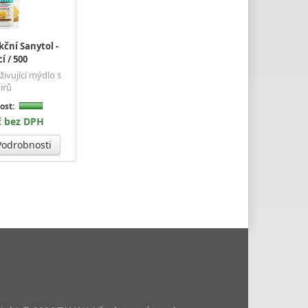
ční Sanytol -
í / 500
živující mýdlo s
irů
ost:
č bez DPH
odrobnosti