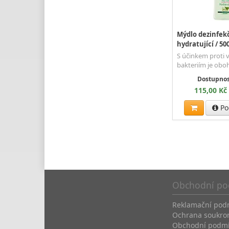
Mýdlo dezinfekč
hydratující / 50
S účinkem proti 
bakteriím je obo
Dostupnos
115,00 Kč
Po
Obchodní po
Reklamační pod
Ochrana soukro
Obchodní podm