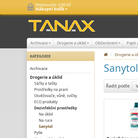
Mezisoučet:
0,00 Kč
Nákupní košík
Archivace
Drogerie a úklid
Občerstvení
Papír
/
Drogerie a ú
KATEGORIE
Sanytol
Archivace
Drogerie a úklid
Sáčky a tašky
Řadit podle
Prostředky na praní
Osvěžovače, vůně, svíčky
ECO produkty
Dezinfekční prostředky
Na úklid
Na ruce
Sanytol
Pytle