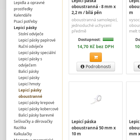
Lepicí páska
Lepic
Lepidla a opravné
oboustranná - 8 mm x
obou
prostředky
2,2 m / bílá pěn
m
Kalendáře
oboustranná samolepicí,
vysoce
Psací potřeby
jednoduché uchycení
obous
Lepicí pásky
předmě
melt 
Stolní odvíječe
Dostupnost:
Do
Lepicí pásky papírové
14,70 Kč bez DPH
10
Ruční odvíječe
Lepicí pásky speciální
Lepicí pásky s
odvíječem
Podrobnosti
Balicí pásky
Lepicí pásky
Lepicí hmoty
Lepicí pásky
oboustranné
Lepicí pásky krepové
Lepicí pásky kobercové
Balicí pásky barevné
Sešívačky a děrovačky
Lepicí páska
Lepic
Razítka
oboustranná 50 mm x
obous
10 m
mm x
Kalkulačky