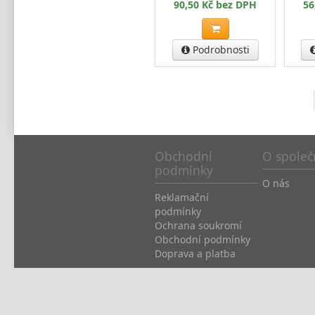
90,50 Kč bez DPH
56
Podrobnosti
Obchodní
O společ
podmínky
O nás
Reklamační
podmínky
Ochrana soukromí
Obchodní podmínky
Doprava a platba