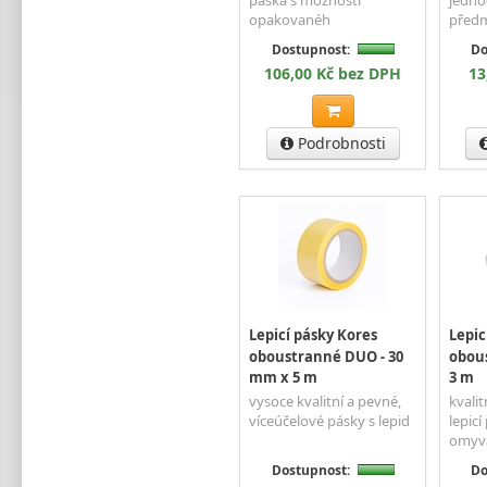
opakovanéh
před
Dostupnost:
Do
106,00 Kč bez DPH
13
Podrobnosti
Lepicí pásky Kores
Lepi
oboustranné DUO - 30
obou
mm x 5 m
3 m
vysoce kvalitní a pevné,
kvali
víceúčelové pásky s lepid
lepic
omyva
Dostupnost:
Do