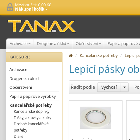
Mezisoučet:
0,00 Kč
Nákupní košík
Archivace
Drogerie a úklid
Občerstvení
Papír a papírové
/
Kancelářské potřeby
/
Lepicí 
KATEGORIE
Lepicí pásky o
Archivace
Drogerie a úklid
Řadit podle
Výchozí
Po
Občerstvení
Papír a papírové výrobky
Kancelářské potřeby
Kancelářské doplňky
Tašky, aktovky a kufry
Drobné kancelářské
potřeby
Diáře