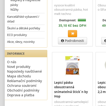
Magnety a magnetické
pásky
vysoce kvalitní
Obous
oboustranná páska, hot
o šíř
Nůžky
melt techno
Kancelářské vybavení /
Dostupnost:
Do
sklad
35,10 Kč bez DPH
49
Školní a dětské potřeby
ECO produkty
Podrobnosti
Akce, slevy, novinky
INFORMACE
O nás
Nové produkty
Naposledy navštívené
Mapa obchodu
Reklamační podmínky
Lepicí páska
Lepic
Ochrana soukromí
oboustranná
obou
Obchodní podmínky
snímatelná Stick´n by
2,2 m
Doprava a platba
Hop
oboustranná samolepicí
obous
páska s možností
jedno