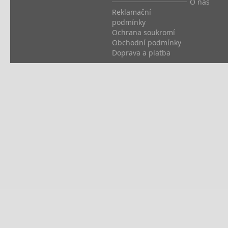
O nás
Reklamační
podmínky
Ochrana soukromí
Obchodní podmínky
Doprava a platba