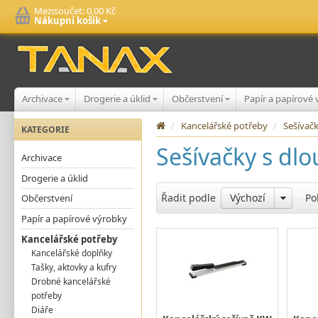
Mezisoučet:
0,00 Kč
Nákupní košík
Archivace
Drogerie a úklid
Občerstvení
Papír a papírové
/
Kancelářské potřeby
/
Sešívač
KATEGORIE
Sešívačky s d
Archivace
Drogerie a úklid
Řadit podle
Výchozí
Po
Občerstvení
Papír a papírové výrobky
Kancelářské potřeby
Kancelářské doplňky
Tašky, aktovky a kufry
Drobné kancelářské
potřeby
Diáře