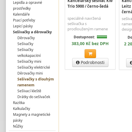
Kancelářský sešívač KW
Kance
Lepidla a opravné
Trio 5900 / černo-šedá
Leitz
prostředky
černá
Kalendáře
speciálně navržená
sešív
Psací potřeby
sešívačka s
rame
Lepicí pásky
prodlouženým ramene
desig
Sešívačky a děrovačky
Dostupnost:
Do
Děrovačky
383,00 Kč bez DPH
2 2
Sešívačky
Sešívačky
velkokapacitní
Sešívačky mini
Podrobnosti
Sešívačky elektrické
Děrovačky mini
Sešívačky s dlouhým
ramenem
Sešívací kleště
Drátky do sešívaček
Razítka
Kalkulačky
Magnety a magnetické
pásky
Nůžky