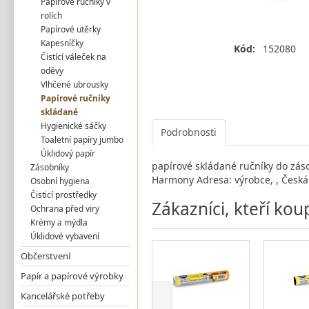
Papírové ručníky v
rolích
Papírové utěrky
Kapesníčky
Kód:
152080
Čistící váleček na
oděvy
Vlhčené ubrousky
Papírové ručníky
skládané
Hygienické sáčky
Podrobnosti
Toaletní papíry jumbo
Úklidový papír
papírové skládané ručníky do záso
Zásobníky
Harmony Adresa: výrobce, , Česká 
Osobní hygiena
Čisticí prostředky
Zákazníci, kteří kou
Ochrana před viry
Krémy a mýdla
Úklidové vybavení
Občerstvení
Papír a papírové výrobky
Kancelářské potřeby