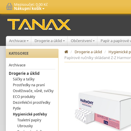
Mezisoučet:
0,00 Kč
Nákupní košík
Archivace
Drogerie a úklid
Občerstvení
Papír a papírové
/
Drogerie a úklid
/
Hygienické 
KATEGORIE
Papírové ručníky skládané Z-Z Harmony 
Archivace
Drogerie a úklid
Sáčky a tašky
Prostředky na praní
Osvěžovače, vůně, svíčky
ECO produkty
Dezinfekční prostředky
Pytle
Hygienické potřeby
Toaletní papíry
Ubrousky