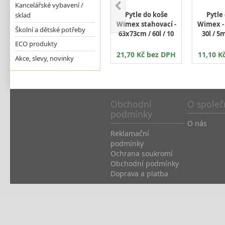
Kancelářské vybavení /
Pytle do koše
Pytle
sklad
Wimex stahovací -
Wimex -
Školní a dětské potřeby
63x73cm / 60l / 10
30l / 5m
ECO produkty
21,70 Kč bez DPH
11,10 K
Akce, slevy, novinky
Obchodní
O společ
podmínky
O nás
Reklamační
podmínky
Ochrana soukromí
Obchodní podmínky
Doprava a platba